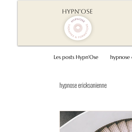
Hypn'Ose
Les posts Hypn'Ose
hypnose 
se calmer et se détendre
hypnose ericksonienne
se libérer des addictions
hypnose et perte de poids