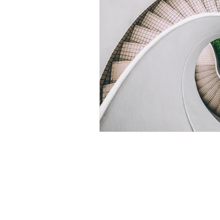
hypnose pour lever les bloc
Thérapie brève
autohy
hypnose ericksonienne
hypnose et peurs
hypno
hypnose spirituelle
mémo