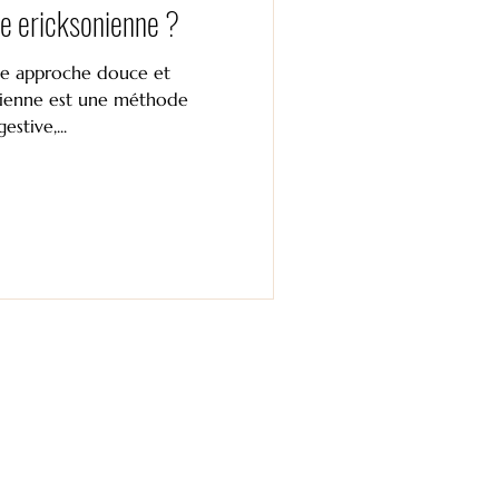
se ericksonienne ?
se et EFT
une approche douce et
onienne est une méthode
stive,...
nose et émotions
 personnel
rir l'autohypnose