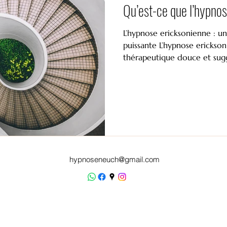
Qu’est-ce que l’hypno
ages
hypnose: équilibre phys/émotionnel
hypno
L’hypnose ericksonienne : 
puissante L’hypnose ericks
thérapeutique douce et sugge
pnose
Atelier autohypnose: transformer un
hyp
hypnose thérapeutique
hypnose et développement
se et phobies
apprendre l'autohypnose
découv
hypnoseneuch@gmail.com
ires akashiques
Val-de-Ruz
hypnose et reiki