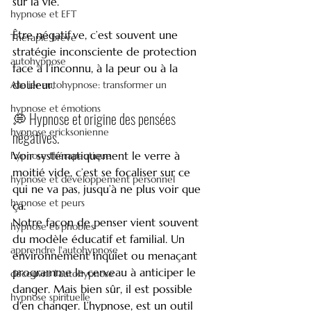
sur la vie. 
hypnose et EFT
Être négatif.ve, c’est souvent une 
Thérapie brève
stratégie inconsciente de protection 
autohypnose
face à l’inconnu, à la peur ou à la 
douleur.
Atelier autohypnose: transformer un
hypnose et émotions
💭 Hypnose et origine des pensées 
hypnose ericksonienne
négatives.
Voir systématiquement le verre à 
hypnose thérapeutique
moitié vide, c’est se focaliser sur ce 
hypnose et développement personnel
qui ne va pas, jusqu’à ne plus voir que 
hypnose et peurs
ça. 
Notre façon de penser vient souvent 
hypnose et phobies
du modèle éducatif et familial. Un 
apprendre l'autohypnose
environnement inquiet ou menaçant 
programme le cerveau à anticiper le 
découvrir l'autohypnose
danger. Mais bien sûr, il est possible 
hypnose spirituelle
d'en changer. L’hypnose, est un outil 