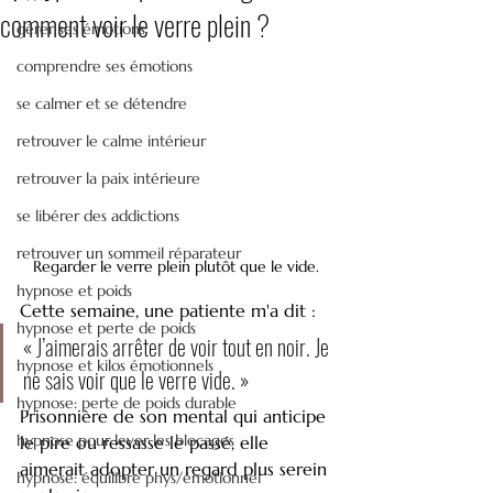
comment voir le verre plein ?
gérer ses émotions
comprendre ses émotions
se calmer et se détendre
retrouver le calme intérieur
retrouver la paix intérieure
se libérer des addictions
retrouver un sommeil réparateur
Regarder le verre plein plutôt que le vide.
hypnose et poids
Cette semaine, une patiente m'a dit :
hypnose et perte de poids
« J’aimerais arrêter de voir tout en noir. Je 
hypnose et kilos émotionnels
ne sais voir que le verre vide. »
hypnose: perte de poids durable
Prisonnière de son mental qui anticipe 
hypnose pour lever les blocages
le pire ou ressasse le passé, elle 
aimerait adopter un regard plus serein 
hypnose: équilibre phys/émotionnel