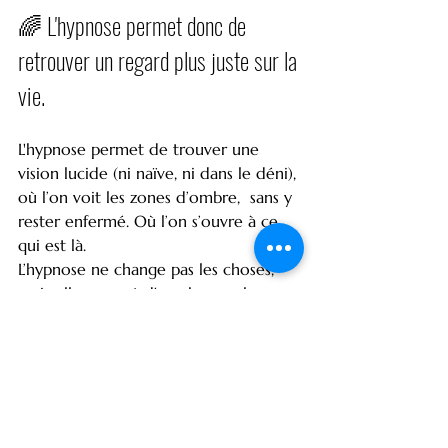
🌈 L'hypnose permet donc de 
retrouver un regard plus juste sur la 
vie.
L'hypnose permet de trouver une 
vision lucide (ni naïve, ni dans le déni), 
où l’on voit les zones d’ombre,  sans y 
rester enfermé. Où l’on s’ouvre à ce 
qui est là.
L’hypnose ne change pas les choses, 
mais elle permet d'en changer le 
point de vue ou les perceptions, ce 
qui revient à pouvoir de les vivre 
autrement. 
💫Changer sa façon de penser c'est 
changer sa réalité.