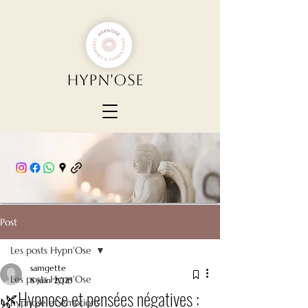
Hypn'Ose
Post
Les posts Hypn'Ose
samgette
Les posts Hypn'Ose
8 juin 2025
🌿Hypnose et pensées négatives :
hypnose et émotions