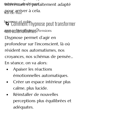
mémoires akashiques
intéressant et parfaitement adapté 
pour arriver à cela.
Val-de-Ruz
hypnose et reiki
🌀 Comment l’hypnose peut transformer 
nos automatismes?
apaiser des douleurs/tensions
L’hypnose permet d’agir en 
profondeur sur l’inconscient, là où 
résident nos automatismes, nos 
croyances, nos schémas de pensée...
En séance, on va alors:
Apaiser les réactions 
émotionnelles automatiques.
Créer un espace intérieur plus 
calme, plus lucide.
Réinstaller de nouvelles 
perceptions plus équilibrées et 
adéquates.