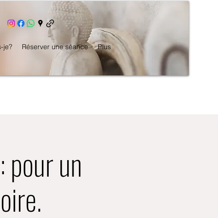
s-je?
Réserver une séance
Plus
: pour un
oire.