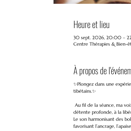
Heure et lieu
30 sept. 2026, 20:00 – 2
Centre Thérapies & Bien-êt
À propos de l'événe
✨Plongez dans une expérien
tibétains.✨
 Au fil de la séance, ma voix vous accompagnera doucement vers un état de conscience modifiée, propice à la 
détente profonde, à la libé
Le son harmonisant des bol
favorisant l’ancrage, l’apai